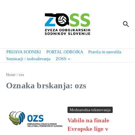
Preskoči na vsebino
PRIJAVA SODNIKI
PORTAL.ODBOJKA
Pravila in navodila
Seminarji / izobraževanja
ZOSS
Home
/
ozs
Oznaka brskanja: ozs
Mednarodna tekmovanja
Vabilo na finale
Evropske lige v