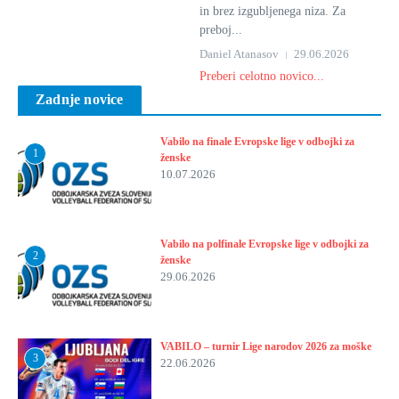
in brez izgubljenega niza. Za
preboj...
Daniel Atanasov
29.06.2026
Preberi celotno novico...
Zadnje novice
Vabilo na finale Evropske lige v odbojki za
1
ženske
10.07.2026
Vabilo na polfinale Evropske lige v odbojki za
2
ženske
29.06.2026
VABILO – turnir Lige narodov 2026 za moške
3
22.06.2026