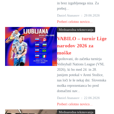
in brez izgubljenega niza. Za
preboj...
Daniel Atanasov
29.06.2026
Preberi celotno novico...
Mednarodna tekmovanja
VABILO – turnir Lige
narodov 2026 za
moške
Spoštovani, do začetka turnirja
Volleyball Nations League (VNL
2026), ki bo med 24. in 28.
junijem potekal v Areni Stožice,
nas loči le še nekaj dni. Slovenska
moška reprezentanca bo pred
domačimi nav...
Daniel Atanasov
22.06.2026
Preberi celotno novico...
Mednarodna tekmovanja