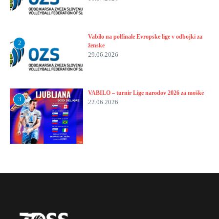
Vabilo na polfinale Evropske lige v odbojki za
2
ženske
29.06.2026
VABILO – turnir Lige narodov 2026 za moške
3
22.06.2026