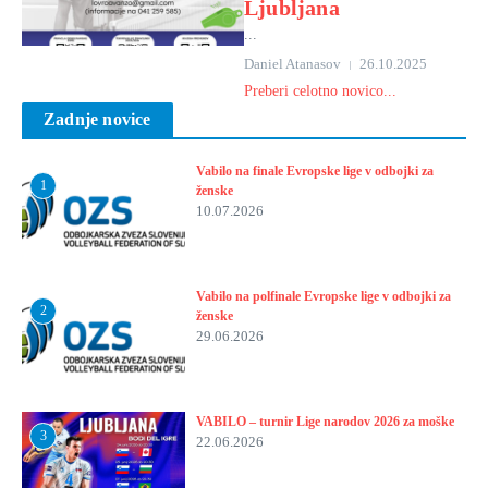
Ljubljana
...
Daniel Atanasov
26.10.2025
Preberi celotno novico...
Zadnje novice
Vabilo na finale Evropske lige v odbojki za
1
ženske
10.07.2026
Vabilo na polfinale Evropske lige v odbojki za
2
ženske
29.06.2026
VABILO – turnir Lige narodov 2026 za moške
3
22.06.2026