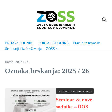
Preskoči na vsebino
PRIJAVA SODNIKI
PORTAL.ODBOJKA
Pravila in navodila
Seminarji / izobraževanja
ZOSS
Home
/
2025 / 26
Oznaka brskanja: 2025 / 26
Seminarji / izobraževanja
Seminar za nove
sodnike – DOS